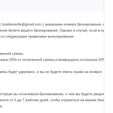
с boattenerife@gmail.com с указанием номера бронирования, назва
нном билете вашего бронирования. Однако в случае, если в правил
ии со следующими правилами аннулирования:
ченной суммы.
держано 50% от оплаченной суммы и возвращены остальные 50% от
мы будет удержано, и вы не будете иметь права на возврат.
 которым вы оплачивали бронирование, о чем вы будете уведомлен
нять от 5 до 7 рабочих дней, чтобы отразиться на вашем банковск
а.