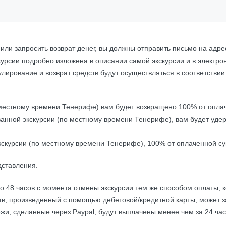
ли запросить возврат денег, вы должны отправить письмо на адре
урсии подробно изложена в описании самой экскурсии и в электро
лирование и возврат средств будут осуществляться в соответств
о местному времени Тенерифе) вам будет возвращено 100% от опла
ованной экскурсии (по местному времени Тенерифе), вам будет у
скурсии (по местному времени Тенерифе), 100% от оплаченной сум
дставления.
до 48 часов с момента отмены экскурсии тем же способом оплаты,
тв, произведенный с помощью дебетовой/кредитной карты, может за
ежи, сделанные через Paypal, будут выплачены менее чем за 24 час