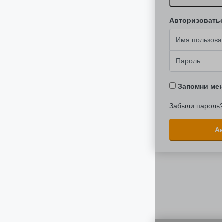
Авторизовать
Запомни ме
Забыли пароль
А