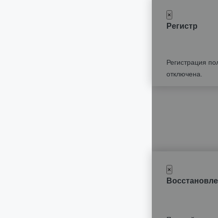
×
Регистр
Регистрация по
отключена.
×
Восстановле