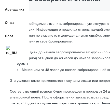
Аренда яхт
О нас
Если вам необходимо отменить забронированную экскурсию и
даты экскурсии. Информация о правилах отмены каждой экск
аннулирования не указано или допущена явная ошибка, анну
Блог
Если вы отмените свое бронирование:
За 7 дней до начала забронированной экскурсии (п
RU
В период от 6 дней до 48 часов до начала забронир
суммы.
Менее чем за 48 часов до начала забронированной эк
Эти условия также применяются к случаям отказа или непре
Соответствующий возврат будет произведен в период от 24 
электронной почте. После оформления заказа возврат средс
счете, и 30 дней в случае некоторых иностранных карт. Плат