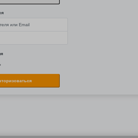
ся
ня
?
вторизоваться