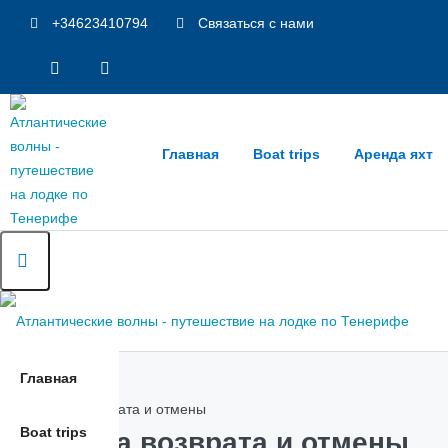
+34623410794
Связаться с нами
Главная
Boat trips
Аренда яхт
Главная
Главная
Политика возврата и отмены
Boat trips
Политика возврата и отмены